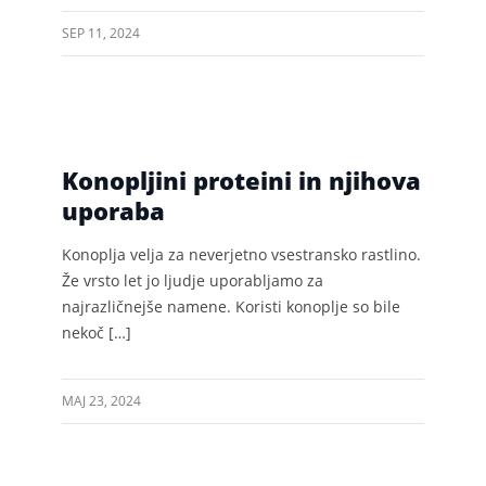
SEP 11, 2024
Konopljini proteini in njihova
uporaba
Konoplja velja za neverjetno vsestransko rastlino.
Že vrsto let jo ljudje uporabljamo za
najrazličnejše namene. Koristi konoplje so bile
nekoč […]
MAJ 23, 2024