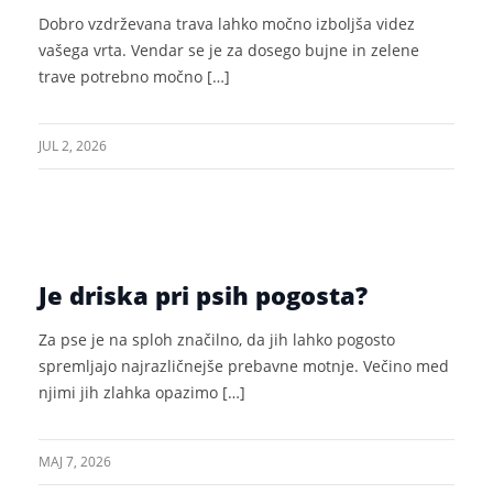
Dobro vzdrževana trava lahko močno izboljša videz
vašega vrta. Vendar se je za dosego bujne in zelene
trave potrebno močno […]
JUL 2, 2026
Je driska pri psih pogosta?
Za pse je na sploh značilno, da jih lahko pogosto
spremljajo najrazličnejše prebavne motnje. Večino med
njimi jih zlahka opazimo […]
MAJ 7, 2026