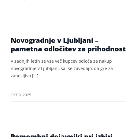
Novogradnje v Ljubljani –
pametna odločitev za prihodnost
V zadnjih letih se vse več kupcev odloča za nakup
novogradnje v Ljubljani, saj se zavedajo, da gre za
zanesljivo […]
OKT 9, 2025
Pomembni dejavniki pri izbiri