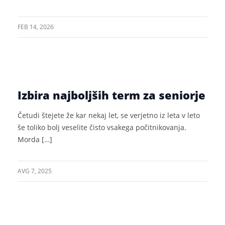
FEB 14, 2026
Izbira najboljših term za seniorje
Četudi štejete že kar nekaj let, se verjetno iz leta v leto
še toliko bolj veselite čisto vsakega počitnikovanja.
Morda […]
AVG 7, 2025